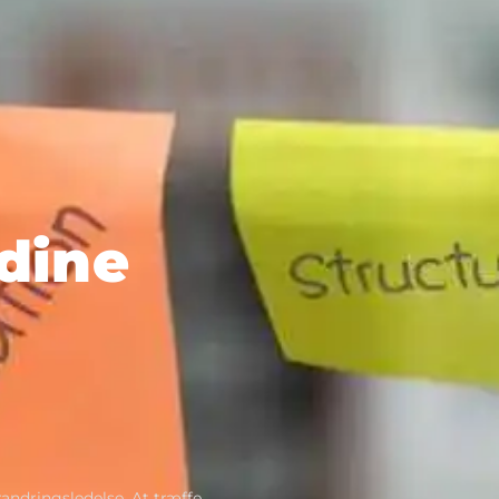
 dine
andringsledelse. At træffe