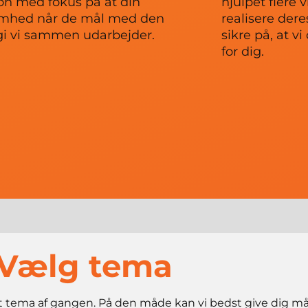
on med fokus på at din
hjulpet flere
omhed når de mål med den
realisere dere
gi vi sammen udarbejder.
sikre på, at v
for dig.
Vælg tema
d et tema af gangen. På den måde kan vi bedst give dig m