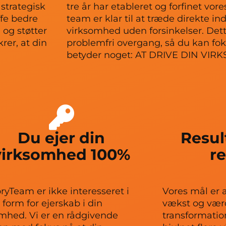
 strategisk
tre år har etableret og forfinet vo
ffe bedre
team er klar til at træde direkte in
 og støtter
virksomhed uden forsinkelser. Dette
rer, at din
problemfri overgang, så du kan foku
betyder noget: AT DRIVE DIN V
Du ejer din
Resul
virksomhed 100%
r
ryTeam er ikke interesseret i
Vores mål er 
form for ejerskab i din
vækst og værd
mhed. Vi er en rådgivende
transformation