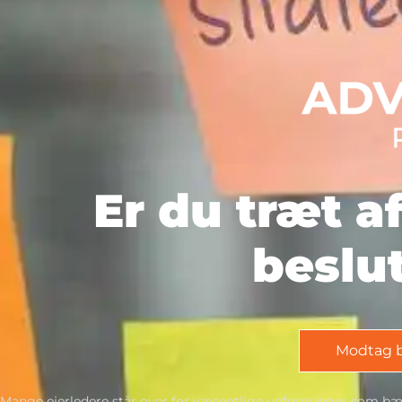
Er du træt a
beslu
Modtag b
Mange ejerledere står over for væsentlige udfordringer som bære