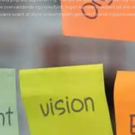
 overvældende og risikofyldt. Ingen kan være ekspert på alle o
ære svært at styre virksomheden gennem forandringsprocesser