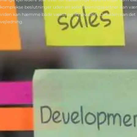
komplekse beslutninger uden en solid sparringspartner kan være
viden kan hæmme både vækst og innovation. Desuden kan det v
vejledning.