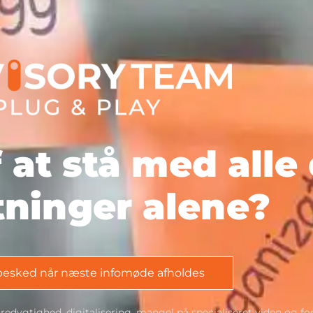
f at stå med alle
tninger alene?
esked når næste infomøde afholdes
dygtighed, digitalisering, mangel på specialiseret viden og for